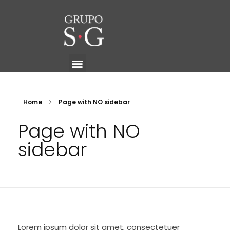
Grupo SG
SOBRE GRUPO SG
ECOSISTEMAS DE OPORTUNIDADES
SOLICITA UNA PLANIFICACIÓN
CALENDARIO ANUAL
Home
Page with NO sidebar
Page with NO
sidebar
Lorem ipsum dolor sit amet, consectetuer