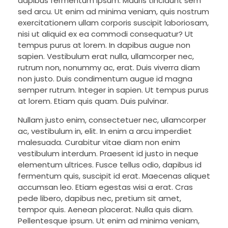
dapibus fermentum ipsum. Mauris tincidunt sem
sed arcu. Ut enim ad minima veniam, quis nostrum
exercitationem ullam corporis suscipit laboriosam,
nisi ut aliquid ex ea commodi consequatur? Ut
tempus purus at lorem. In dapibus augue non
sapien. Vestibulum erat nulla, ullamcorper nec,
rutrum non, nonummy ac, erat. Duis viverra diam
non justo. Duis condimentum augue id magna
semper rutrum. Integer in sapien. Ut tempus purus
at lorem. Etiam quis quam. Duis pulvinar.
Nullam justo enim, consectetuer nec, ullamcorper
ac, vestibulum in, elit. In enim a arcu imperdiet
malesuada. Curabitur vitae diam non enim
vestibulum interdum. Praesent id justo in neque
elementum ultrices. Fusce tellus odio, dapibus id
fermentum quis, suscipit id erat. Maecenas aliquet
accumsan leo. Etiam egestas wisi a erat. Cras
pede libero, dapibus nec, pretium sit amet,
tempor quis. Aenean placerat. Nulla quis diam.
Pellentesque ipsum. Ut enim ad minima veniam,