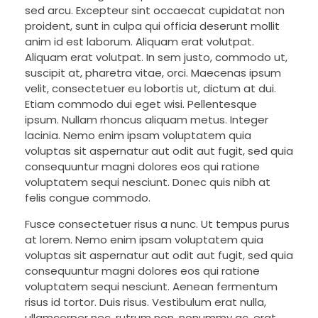
sed arcu. Excepteur sint occaecat cupidatat non
proident, sunt in culpa qui officia deserunt mollit
anim id est laborum. Aliquam erat volutpat.
Aliquam erat volutpat. In sem justo, commodo ut,
suscipit at, pharetra vitae, orci. Maecenas ipsum
velit, consectetuer eu lobortis ut, dictum at dui.
Etiam commodo dui eget wisi. Pellentesque
ipsum. Nullam rhoncus aliquam metus. Integer
lacinia. Nemo enim ipsam voluptatem quia
voluptas sit aspernatur aut odit aut fugit, sed quia
consequuntur magni dolores eos qui ratione
voluptatem sequi nesciunt. Donec quis nibh at
felis congue commodo.
Fusce consectetuer risus a nunc. Ut tempus purus
at lorem. Nemo enim ipsam voluptatem quia
voluptas sit aspernatur aut odit aut fugit, sed quia
consequuntur magni dolores eos qui ratione
voluptatem sequi nesciunt. Aenean fermentum
risus id tortor. Duis risus. Vestibulum erat nulla,
ullamcorper nec, rutrum non, nonummy ac, erat.