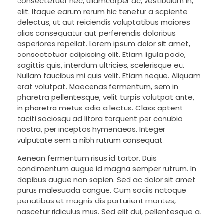
consectetuer nec, ullamcorper ac, vestibulum in,
elit. Itaque earum rerum hic tenetur a sapiente
delectus, ut aut reiciendis voluptatibus maiores
alias consequatur aut perferendis doloribus
asperiores repellat. Lorem ipsum dolor sit amet,
consectetuer adipiscing elit. Etiam ligula pede,
sagittis quis, interdum ultricies, scelerisque eu.
Nullam faucibus mi quis velit. Etiam neque. Aliquam
erat volutpat. Maecenas fermentum, sem in
pharetra pellentesque, velit turpis volutpat ante,
in pharetra metus odio a lectus. Class aptent
taciti sociosqu ad litora torquent per conubia
nostra, per inceptos hymenaeos. Integer
vulputate sem a nibh rutrum consequat.
Aenean fermentum risus id tortor. Duis
condimentum augue id magna semper rutrum. In
dapibus augue non sapien. Sed ac dolor sit amet
purus malesuada congue. Cum sociis natoque
penatibus et magnis dis parturient montes,
nascetur ridiculus mus. Sed elit dui, pellentesque a,