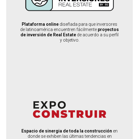
:
PAÍSES SEDES
Global
:
OPORTUNIDAD PARA
Desarrolladores, Brokers y Productos de inversión
Plataforma online
diseñada para que inversores
de latinoamérica encuentren fácilmente
proyectos
de inversión de Real Estate
de acuerdo a su perfil
y objetivo.
SABER MÁS
EXPO CONSTRUIR
:
PAÍSES SEDES
Argentina
:
PERFIL DEL ASISTENTE
Constructores, Desarrolladores y Arquitectos
:
PERFIL DEL EXPOSITOR
Espacio de sinergia de toda la construcción
en
Proveedores de Materiales, Tecnología y Servicios para la
donde se exhiben las últimas tendencias en