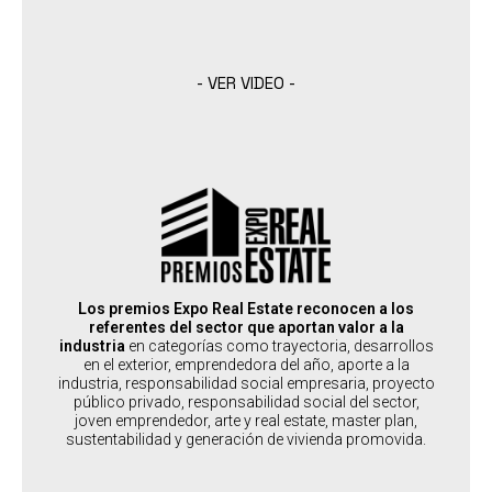
- VER VIDEO -
PREMIOS EXPO REAL ESTATE
:
DESTINADO A
Desarrolladores, Brokers, Inversores y toda la cadena de valor del
Real Estate.
Los premios Expo Real Estate reconocen a los
:
PAÍSES SEDE
referentes del sector que aportan valor a la
Argentina
industria
en categorías como trayectoria, desarrollos
en el exterior, emprendedora del año, aporte a la
industria, responsabilidad social empresaria, proyecto
público privado, responsabilidad social del sector,
SABER MÁS
joven emprendedor, arte y real estate, master plan,
sustentabilidad y generación de vivienda promovida.