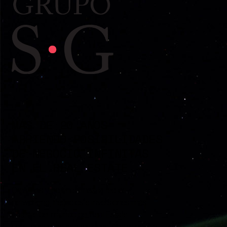
MÁS DE 20 AÑOS
ABRIENDO POSIBILIDADES
DE NEGOCIO INFINITAS
EN EL REAL ESTATE
Creamos y potenciamos la red de
networking, negocios e inversiones más
potente del mundo del Real Estate
conjugando las aspiraciones, ambiciones y