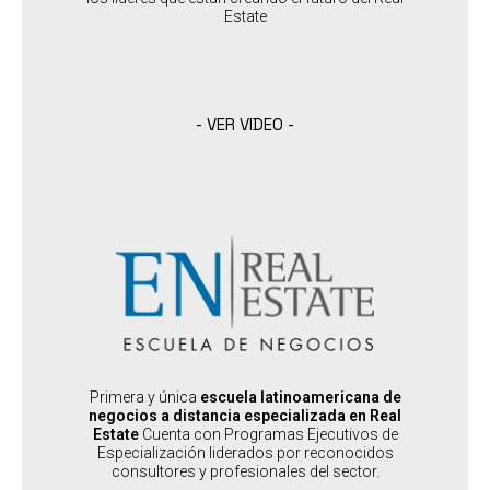
SABER MÁS
Estate
- VER VIDEO -
ENRE
:
DESTINADO A
Desarrolladores, Brokers, Arquitectos y Constructores. Todo quien
desee transfomarse en un actor clave del mercado del Real
Estate
:
PAÍSES SEDES
Virtual
Primera y única
escuela latinoamericana de
negocios a distancia especializada en Real
Estate
Cuenta con Programas Ejecutivos de
Especialización liderados por reconocidos
SABER MÁS
consultores y profesionales del sector.