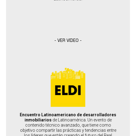
SABER MÁS
- VER VIDEO -
ELDI / ENCUENTRO LATINOAMERICANO DE
DESARROLLADORES INMOBILIARIOS
: Desarrolladores
PERFIL DEL ASISTENTE
:
PERFIL DEL SPEAKER
Prestigiosos referentes nacionales e internacionales de
alto impacto
:
PAÍSES SEDES
Encuentro Latinoamericano de desarrolladores
Panamá
inmobiliarios
de Latinoamérica. Un evento de
contenido técnico avanzado, que tiene como
objetivo compartir las prácticas y tendencias entre
los líderes que están creando el futuro del Real