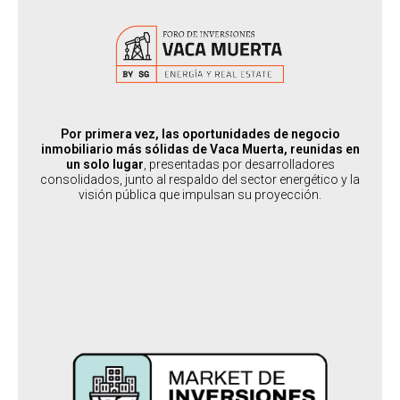
CONGRESOS DE DESARROLLOS E INVERSIONES INMOBILIARIOS
:
PERFIL DEL ASISTENTE
Inversores e interesados en Vaca Muerta
:
PERFIL DEL SPEAKER
Desarrolladores, Brokers y Productos de inversión
:
PAÍSES SEDES
Por primera vez, las oportunidades de negocio
Argentina
inmobiliario más sólidas de Vaca Muerta, reunidas en
un solo lugar
, presentadas por desarrolladores
consolidados, junto al respaldo del sector energético y la
visión pública que impulsan su proyección.
SABER MÁS
MARKET DE INVERSIONES
:
DESTINADO A
Inversores y Business People