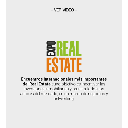
- VER VIDEO -
EXPO REAL ESTATE
:
PAÍSES SEDES
Argentina, Chile, Paraguay, Guatemala, Bolivia, Mexico, Peru,
Colombia, Uruguay
:
PERFIL DEL ASISTENTE
Inversores y Business People
:
PERFIL DEL EXPOSITOR
Encuentros internacionales más importantes
Desarrolladores, Brokers, Productos de Inversión
del Real Estate
cuyo objetivo es incentivar las
Proveedores de la construcción y empresas que dan servicio al
inversiones inmobiliarias y reunir a todos los
Real Estate
actores del mercado, en un marco de negocios y
networking.
SABER MÁS