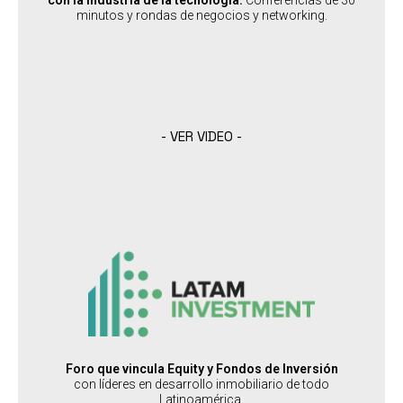
minutos y rondas de negocios y networking.
SABER MÁS
- VER VIDEO -
LATAMIS
:
PERFIL DEL ASISTENTE
Fondos de inversión, Inversores y Family Offices
-
Desarrolladores y Productos de Inversión
:
PAÍSES SEDES
USA
Foro que vincula Equity y Fondos de Inversión
con líderes en desarrollo inmobiliario de todo
Latinoamérica.