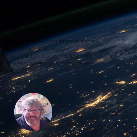
necesidades de empresarios, profesionales,
políticos y referentes de altísimo valor,
fomentado vínculos y combinaciones
significativas.
Sabemos dónde y con quién hay que estar
para ser parte de la sinergia infinita. Que la
oportunidad te encuentre buscándola en
donde hay que estar para más y mejores
negocios.