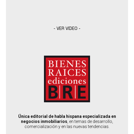
- VER VIDEO -
BRE
:
DESTINADO A
Desarrolladores, Brokers, Arquitectos y Constructores. Todo quien
desee transfomarse en un actor clave del mercado del Real
Estate
:
PAÍSES SEDES
Entrega a todo Latam
Única editorial de habla hispana especializada en
SABER MÁS
negocios inmobiliarios
, en temas de desarrollo,
comercialización y en las nuevas tendencias.