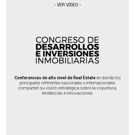
- VER VIDEO -
CONGRESOS DE DESARROLLOS E INVERSIONES INMOBILIARIOS
:
PERFIL DEL ASISTENTE
Desarrolladores, Brokers, Inversores y toda la cadena de valor del
Real Estate
:
PERFIL DEL SPEAKER
Prestigiosos referentes nacionales e internacionales de alto impacto
Conferencias de alto nivel de Real Estate
en donde los
:
PAÍSES SEDES
principales referentes nacionales e internacionales
Argentina, Chile, Paraguay, Guatemala, Bolivia, Mexico, Peru,
comparten su visión estratégica sobre la coyuntura,
Colombia, Uruguay
tendencias e innovaciones.