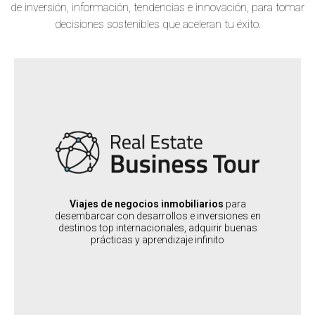
de inversión, información, tendencias e innovación, para tomar
decisiones sostenibles que aceleran tu éxito.
REAL ESTATE BUSINESS TOUR
:
QUIENES VIAJAN
Desarrolladores, Brokers, Inversores y toda la cadena de
valor del Real Estate
:
QUIENES NOS RECIBEN
Empresarios y referentes de toda la cadena de valor, de
escala pequeña, mediana y grande
Viajes de negocios inmobiliarios
para
desembarcar con desarrollos e inversiones en
:
DESTINOS
destinos top internacionales, adquirir buenas
USA, España, Buenos Aires
prácticas y aprendizaje infinito
SABER MÁS