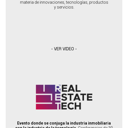
construcción
materia de innovaciones, tecnologías, productos
y servicios.
SABER MÁS
- VER VIDEO -
REAL ESTATE TECH
:
PERFIL DEL ASISTENTE
Desarrolladores
: Profesionales y empresas de tecnología
PERFIL DEL SPEAKER
:
PAÍSES SEDES
USA
Evento donde se conjuga la industria inmobiliaria
con la industria de la tecnología.
Conferencias de 30