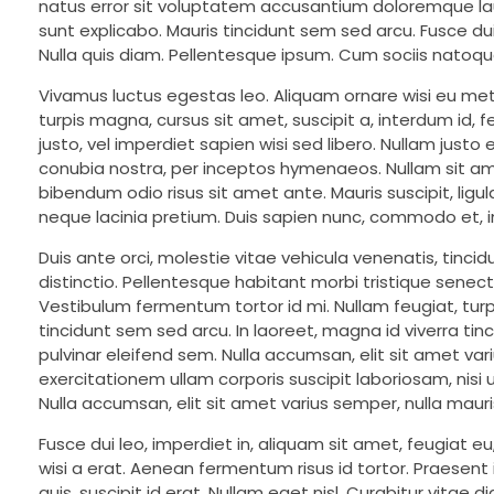
natus error sit voluptatem accusantium doloremque lau
sunt explicabo. Mauris tincidunt sem sed arcu. Fusce dui
Nulla quis diam. Pellentesque ipsum. Cum sociis natoqu
Vivamus luctus egestas leo. Aliquam ornare wisi eu metus
turpis magna, cursus sit amet, suscipit a, interdum id, 
justo, vel imperdiet sapien wisi sed libero. Nullam justo
conubia nostra, per inceptos hymenaeos. Nullam sit amet
bibendum odio risus sit amet ante. Mauris suscipit, ligu
neque lacinia pretium. Duis sapien nunc, commodo et, int
Duis ante orci, molestie vitae vehicula venenatis, tinc
distinctio. Pellentesque habitant morbi tristique sene
Vestibulum fermentum tortor id mi. Nullam feugiat, turpi
tincidunt sem sed arcu. In laoreet, magna id viverra tin
pulvinar eleifend sem. Nulla accumsan, elit sit amet va
exercitationem ullam corporis suscipit laboriosam, nisi
Nulla accumsan, elit sit amet varius semper, nulla mauri
Fusce dui leo, imperdiet in, aliquam sit amet, feugiat e
wisi a erat. Aenean fermentum risus id tortor. Praesent
quis, suscipit id erat. Nullam eget nisl. Curabitur vita