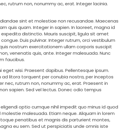
nec, rutrum non, nonummy ac, erat. Integer lacinia.
pudiandae sint et molestiae non recusandae. Maecenas
tiam quis quam. Integer in sapien. In laoreet, magna id
xpedita distinctio. Mauris suscipit, ligula sit amet
congue. Duis pulvinar. Integer rutrum, orci vestibulum
 quis nostrum exercitationem ullam corporis suscipit
 non, venenatis quis, ante. Integer malesuada. Nunc
um faucibus.
 eget wisi. Praesent dapibus. Pellentesque ipsum.
 ad litora torquent per conubia nostra, per inceptos
per nec, rutrum non, nonummy ac, erat. Praesent in
e non sapien. Sed vel lectus. Donec odio tempus
 eligendi optio cumque nihil impedit quo minus id quod
l molestie malesuada. Etiam neque. Aliquam in lorem
natoque penatibus et magnis dis parturient montes,
s magna eu sem. Sed ut perspiciatis unde omnis iste