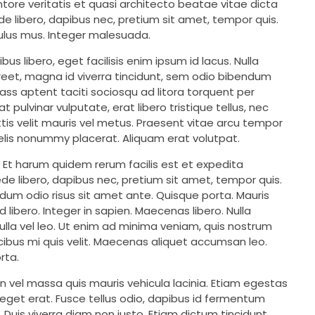
ore veritatis et quasi architecto beatae vitae dicta
ede libero, dapibus nec, pretium sit amet, tempor quis.
culus mus. Integer malesuada.
s libero, eget facilisis enim ipsum id lacus. Nulla
aoreet, magna id viverra tincidunt, sem odio bibendum
Class aptent taciti sociosqu ad litora torquent per
ulvinar vulputate, erat libero tristique tellus, nec
ttis velit mauris vel metus. Praesent vitae arcu tempor
 felis nonummy placerat. Aliquam erat volutpat.
. Et harum quidem rerum facilis est et expedita
de libero, dapibus nec, pretium sit amet, tempor quis.
endum odio risus sit amet ante. Quisque porta. Mauris
 libero. Integer in sapien. Maecenas libero. Nulla
nulla vel leo. Ut enim ad minima veniam, quis nostrum
cibus mi quis velit. Maecenas aliquet accumsan leo.
rta.
an vel massa quis mauris vehicula lacinia. Etiam egestas
 eget erat. Fusce tellus odio, dapibus id fermentum
. Duis viverra diam non justo. Etiam dictum tincidunt