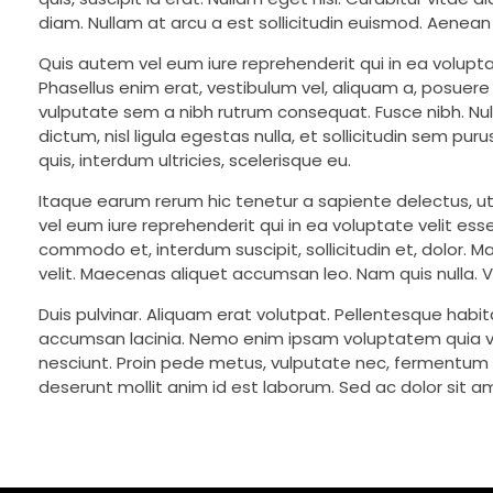
diam. Nullam at arcu a est sollicitudin euismod. Aenean 
Quis autem vel eum iure reprehenderit qui in ea volupta
Phasellus enim erat, vestibulum vel, aliquam a, posuere
vulputate sem a nibh rutrum consequat. Fusce nibh. Null
dictum, nisl ligula egestas nulla, et sollicitudin sem puru
quis, interdum ultricies, scelerisque eu.
Itaque earum rerum hic tenetur a sapiente delectus, ut
vel eum iure reprehenderit qui in ea voluptate velit es
commodo et, interdum suscipit, sollicitudin et, dolor.
velit. Maecenas aliquet accumsan leo. Nam quis nulla. 
Duis pulvinar. Aliquam erat volutpat. Pellentesque hab
accumsan lacinia. Nemo enim ipsam voluptatem quia vol
nesciunt. Proin pede metus, vulputate nec, fermentum frin
deserunt mollit anim id est laborum. Sed ac dolor sit