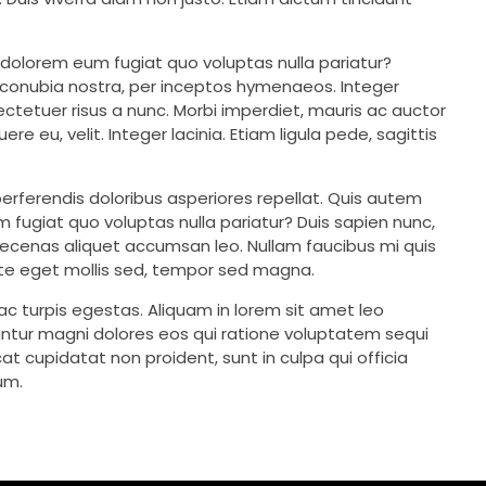
i dolorem eum fugiat quo voluptas nulla pariatur?
er conubia nostra, per inceptos hymenaeos. Integer
ectetuer risus a nunc. Morbi imperdiet, mauris ac auctor
ere eu, velit. Integer lacinia. Etiam ligula pede, sagittis
erferendis doloribus asperiores repellat. Quis autem
m fugiat quo voluptas nulla pariatur? Duis sapien nunc,
aecenas aliquet accumsan leo. Nullam faucibus mi quis
tate eget mollis sed, tempor sed magna.
c turpis egestas. Aliquam in lorem sit amet leo
ntur magni dolores eos qui ratione voluptatem sequi
at cupidatat non proident, sunt in culpa qui officia
um.