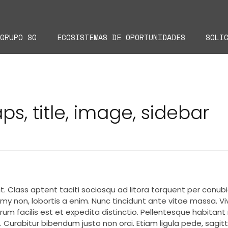
GRUPO SG
ECOSISTEMAS DE OPORTUNIDADES
SOLI
s, title, image, sidebar
it. Class aptent taciti sociosqu ad litora torquent per conu
my non, lobortis a enim. Nunc tincidunt ante vitae massa.
erum facilis est et expedita distinctio. Pellentesque habit
 Curabitur bibendum justo non orci. Etiam ligula pede, sagittis