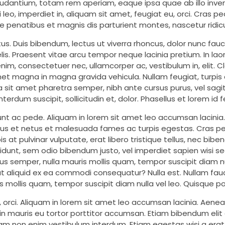
dantium, totam rem aperiam, eaque ipsa quae ab illo invent
 leo, imperdiet in, aliquam sit amet, feugiat eu, orci. Cras p
e penatibus et magnis dis parturient montes, nascetur ridi
. Duis bibendum, lectus ut viverra rhoncus, dolor nunc faucibu
felis. Praesent vitae arcu tempor neque lacinia pretium. In l
 enim, consectetuer nec, ullamcorper ac, vestibulum in, elit. 
 magna in magna gravida vehicula. Nullam feugiat, turpis at p
la sit amet pharetra semper, nibh ante cursus purus, vel sagi
erdum suscipit, sollicitudin et, dolor. Phasellus et lorem id
idunt ac pede. Aliquam in lorem sit amet leo accumsan lacinia
ctus et netus et malesuada fames ac turpis egestas. Cras pe
s at pulvinar vulputate, erat libero tristique tellus, nec bib
cidunt, sem odio bibendum justo, vel imperdiet sapien wisi sed
rius semper, nulla mauris mollis quam, tempor suscipit diam 
 ut aliquid ex ea commodi consequatur? Nulla est. Nullam fau
s mollis quam, tempor suscipit diam nulla vel leo. Quisque po
u, orci. Aliquam in lorem sit amet leo accumsan lacinia. Aene
 in mauris eu tortor porttitor accumsan. Etiam bibendum elit
e diam non enim vestibulum interdum. Etiam egestas wisi a erat