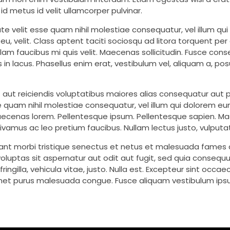
id metus id velit ullamcorper pulvinar.
te velit esse quam nihil molestiae consequatur, vel illum qu
 eu, velit. Class aptent taciti sociosqu ad litora torquent p
am faucibus mi quis velit. Maecenas sollicitudin. Fusce cons
s in lacus. Phasellus enim erat, vestibulum vel, aliquam a, posu
 aut reiciendis voluptatibus maiores alias consequatur aut p
se quam nihil molestiae consequatur, vel illum qui dolorem eu
 Maecenas lorem. Pellentesque ipsum. Pellentesque sapien. M
Vivamus ac leo pretium faucibus. Nullam lectus justo, vulpu
itant morbi tristique senectus et netus et malesuada fames a
uptas sit aspernatur aut odit aut fugit, sed quia consequu
gilla, vehicula vitae, justo. Nulla est. Excepteur sint occaec
 amet purus malesuada congue. Fusce aliquam vestibulum ips