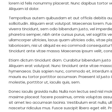
lorem id felis nonummy placerat. Nunc dapibus tortor vel
Aliquam id dolor.
Temporibus autem quibusdam et aut officiis debitis a
sollicitudin. Aliquam erat volutpat. Maecenas lorem. Fus
viverra tincidunt, sem odio bibendum justo, vel imperdiet
pharetra semper, nibh ante cursus purus, vel sagittis v
ullamcorper ultricies, lacus quam ultricies odio, vitae
laboriosam, nisi ut aliquid ex ea commodi consequatur? 
tincidunt ante vitae massa. Maecenas ipsum velit, conse
Etiam dictum tincidunt diam. Curabitur bibendum justo
Aliquam erat volutpat. Nunc tincidunt ante vitae massa.
hymenaeos. Duis sapien nunc, commodo et, interdum susci
mauris eu tortor porttitor accumsan. Praesent id justo 
molestie, porttitor ut, iaculis quis, sem.
Donec iaculis gravida nulla. Nulla non lectus sed nisl 
maxime placeat facere possimus, omnis voluptas assume
sit amet leo accumsan lacinia. Vestibulum erat nulla, 
nascetur ridiculus mus. Fusce suscipit libero eget elit.