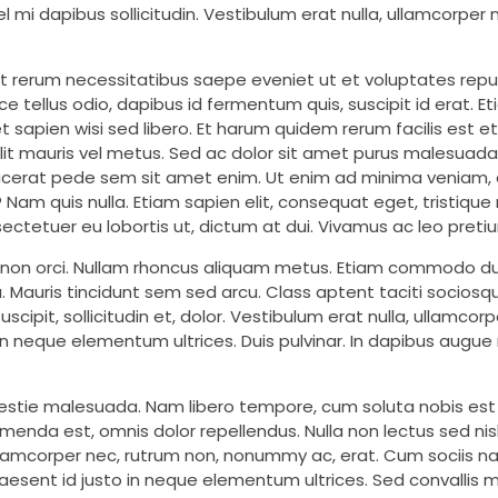
 mi dapibus sollicitudin. Vestibulum erat nulla, ullamcorper 
ut rerum necessitatibus saepe eveniet ut et voluptates re
ce tellus odio, dapibus id fermentum quis, suscipit id erat. E
 sapien wisi sed libero. Et harum quidem rerum facilis est et e
elit mauris vel metus. Sed ac dolor sit amet purus malesuada 
 placerat pede sem sit amet enim. Ut enim ad minima veniam,
Nam quis nulla. Etiam sapien elit, consequat eget, tristique
ctetuer eu lobortis ut, dictum at dui. Vivamus ac leo preti
 non orci. Nullam rhoncus aliquam metus. Etiam commodo dui
 Mauris tincidunt sem sed arcu. Class aptent taciti sociosqu
pit, sollicitudin et, dolor. Vestibulum erat nulla, ullamcor
in neque elementum ultrices. Duis pulvinar. In dapibus augu
molestie malesuada. Nam libero tempore, cum soluta nobis est
nda est, omnis dolor repellendus. Nulla non lectus sed nis
ullamcorper nec, rutrum non, nonummy ac, erat. Cum sociis 
 Praesent id justo in neque elementum ultrices. Sed convalli